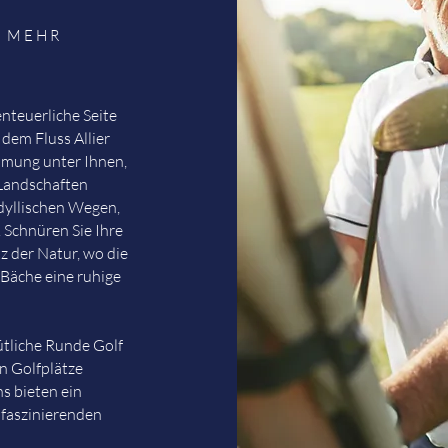
D MEHR
nteuerliche Seite
dem Fluss Allier
römung unter Ihnen,
Landschaften
idyllischen Wegen,
 Schnüren Sie Ihre
 der Natur, wo die
Bäche eine ruhige
ütliche Runde Golf
n Golfplätze
s bieten ein
 faszinierenden