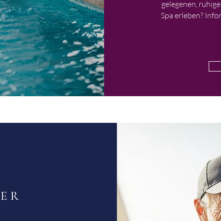
gelegenen, ruhig
Spa erleben? Info
UER