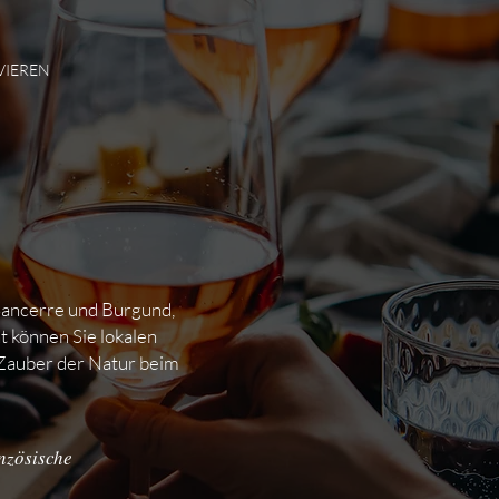
VIEREN
ancerre und Burgund,
t können Sie lokalen
 Zauber der Natur beim
nzösische