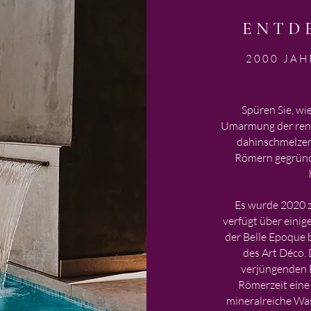
ENTD
2000 JAH
Spüren Sie, wi
Umarmung der ren
dahinschmelzen
Römern gegründe
Es wurde 2020
verfügt über einig
der Belle Epoque 
des Art Déco.
verjüngenden 
Römerzeit eine
mineralreiche Was