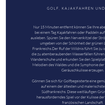
GOLF, KAJAKFAHREN UN
Nur 15 Minuten entfernt können Sie Ihre abe
bei einem Tag Kajakfahren oder Paddeln auf 
ausleben. Spüren Sie den Nervenkitzel der St
umgeben von der Schönheit der grünen 
Frankreichs.
Der Ruf der Wildnis führt Sie zu 
die zu atemberaubenden Wasserfällen führen.
Wanderschuhe und erkunden Sie den Spielplatz
Melodien des Waldes und die Symphonie der 
Geräuschkulisse erzeugen.
Gönnen Sie sich für Golfbegeisterte eine gem
auf einem der ältesten und malerischste
Südfrankreichs. Diese weitläufigen Grün
herausforderndes Spiel vor der Kulisse der
französischen Landschaft.