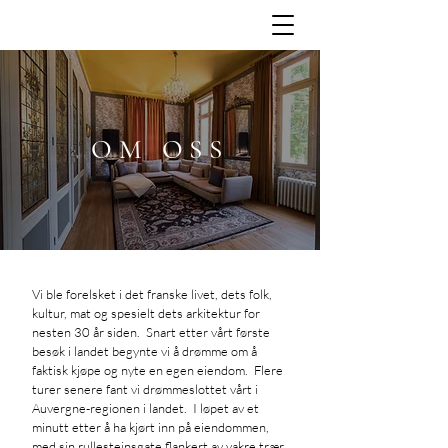
OM OSS
Vi ble forelsket i det franske livet, dets folk,
kultur, mat og spesielt dets arkitektur for
nesten 30 år siden. Snart etter vårt første
besøk i landet begynte vi å drømme om å
faktisk kjøpe og nyte en egen eiendom. Flere
turer senere fant vi drømmeslottet vårt i
Auvergne-regionen i landet. I løpet av et
minutt etter å ha kjørt inn på eiendommen,
med sin rullesteinsgate flankert av vakre trær