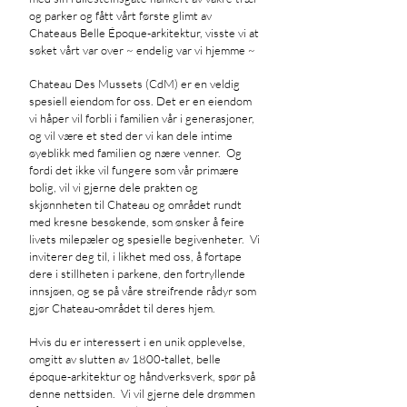
og parker og fått vårt første glimt av
Chateaus Belle Époque-arkitektur, visste vi at
søket vårt var over ~ endelig var vi hjemme ~
Chateau Des Mussets (CdM) er en veldig
spesiell eiendom for oss. Det er en eiendom
vi håper vil forbli i familien vår i generasjoner,
og vil være et sted der vi kan dele intime
øyeblikk med familien og nære venner. Og
fordi det ikke vil fungere som vår primære
bolig, vil vi gjerne dele prakten og
skjønnheten til Chateau og området rundt
med kresne besøkende, som ønsker å feire
livets milepæler og spesielle begivenheter. Vi
inviterer deg til, i likhet med oss, å fortape
dere i stillheten i parkene, den fortryllende
innsjøen, og se på våre streifrende rådyr som
gjør Chateau-området til deres hjem.
Hvis du er interessert i en unik opplevelse,
omgitt av slutten av 1800-tallet, belle
époque-arkitektur og håndverksverk, spør på
denne nettsiden. Vi vil gjerne dele drømmen